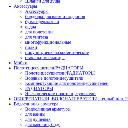
Шланги для душа
Аксессуары
Аксессуары
бордюры для ванн и поддонов
бумагодержатели
ведра
для полотенца
для унитаза
многофункциональные
полки
поручни, зеркала косметические
стаканы, мыльницы
Мойки
Полотенцесушители/РАДИАТОРЫ
Полотенцесушители/РАДИАТОРЫ
Водяные полотенцесушители
Комплектующие для полотенцесушителей
РАДИАТОРЫ
Электрические полотенцесушители
ОБОГРЕВАТЕЛИ, ВОДОНАГРЕВАТЕЛИ, теплый пол,
Водосливная арматура
Водосливная арматура
для ванны
для душевых
для раковин, биде