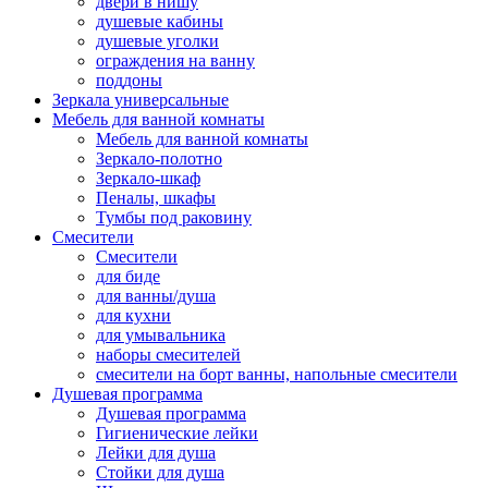
двери в нишу
душевые кабины
душевые уголки
ограждения на ванну
поддоны
Зеркала универсальные
Мебель для ванной комнаты
Мебель для ванной комнаты
Зеркало-полотно
Зеркало-шкаф
Пеналы, шкафы
Тумбы под раковину
Смесители
Смесители
для биде
для ванны/душа
для кухни
для умывальника
наборы смесителей
смесители на борт ванны, напольные смесители
Душевая программа
Душевая программа
Гигиенические лейки
Лейки для душа
Стойки для душа