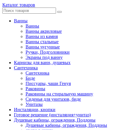
Каталог товаров
Ванны
Ванны
Ванны акриловые
Ванны из камня
Ванны стальные
Ванны чугунные
Ручки, Подголовники
Экраны под ванну
Карнизы для ванн, душевых
Сантехника
Сантехника
Биде
Писсуары, чаши Генуя
Раковины
Раковины на стиральную машину
Сиденья для унитазов, биде
Унитазы
Инсталяции, кнопки
Готовое решение (инсталяция+унитаз)
Душевые кабины, ограждения, Поддоны
Душевые кабины, ограждения, Поддоны