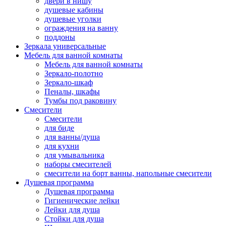
двери в нишу
душевые кабины
душевые уголки
ограждения на ванну
поддоны
Зеркала универсальные
Мебель для ванной комнаты
Мебель для ванной комнаты
Зеркало-полотно
Зеркало-шкаф
Пеналы, шкафы
Тумбы под раковину
Смесители
Смесители
для биде
для ванны/душа
для кухни
для умывальника
наборы смесителей
смесители на борт ванны, напольные смесители
Душевая программа
Душевая программа
Гигиенические лейки
Лейки для душа
Стойки для душа