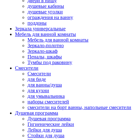
двери в нишу
душевые кабины
душевые уголки
ограждения на ванну
поддоны
Зеркала универсальные
Мебель для ванной комнаты
Мебель для ванной комнаты
Зеркало-полотно
Зеркало-шкаф
Пеналы, шкафы
Тумбы под раковину
Смесители
Смесители
для биде
для ванны/душа
для кухни
для умывальника
наборы смесителей
смесители на борт ванны, напольные смесители
Душевая программа
Душевая программа
Гигиенические лейки
Лейки для душа
Стойки для душа