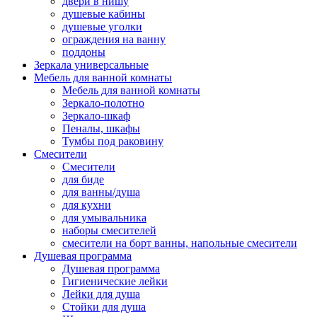
двери в нишу
душевые кабины
душевые уголки
ограждения на ванну
поддоны
Зеркала универсальные
Мебель для ванной комнаты
Мебель для ванной комнаты
Зеркало-полотно
Зеркало-шкаф
Пеналы, шкафы
Тумбы под раковину
Смесители
Смесители
для биде
для ванны/душа
для кухни
для умывальника
наборы смесителей
смесители на борт ванны, напольные смесители
Душевая программа
Душевая программа
Гигиенические лейки
Лейки для душа
Стойки для душа