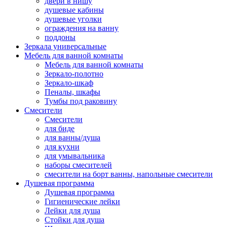
двери в нишу
душевые кабины
душевые уголки
ограждения на ванну
поддоны
Зеркала универсальные
Мебель для ванной комнаты
Мебель для ванной комнаты
Зеркало-полотно
Зеркало-шкаф
Пеналы, шкафы
Тумбы под раковину
Смесители
Смесители
для биде
для ванны/душа
для кухни
для умывальника
наборы смесителей
смесители на борт ванны, напольные смесители
Душевая программа
Душевая программа
Гигиенические лейки
Лейки для душа
Стойки для душа