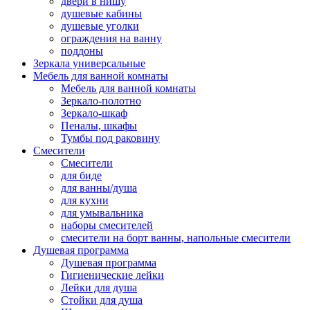
двери в нишу
душевые кабины
душевые уголки
ограждения на ванну
поддоны
Зеркала универсальные
Мебель для ванной комнаты
Мебель для ванной комнаты
Зеркало-полотно
Зеркало-шкаф
Пеналы, шкафы
Тумбы под раковину
Смесители
Смесители
для биде
для ванны/душа
для кухни
для умывальника
наборы смесителей
смесители на борт ванны, напольные смесители
Душевая программа
Душевая программа
Гигиенические лейки
Лейки для душа
Стойки для душа