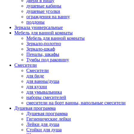
двери в нишу
душевые кабины
душевые уголки
ограждения на ванну
поддоны
Зеркала универсальные
Мебель для ванной комнаты
Мебель для ванной комнаты
Зеркало-полотно
Зеркало-шкаф
Пеналы, шкафы
Тумбы под раковину
Смесители
Смесители
для биде
для ванны/душа
для кухни
для умывальника
наборы смесителей
смесители на борт ванны, напольные смесители
Душевая программа
Душевая программа
Гигиенические лейки
Лейки для душа
Стойки для душа