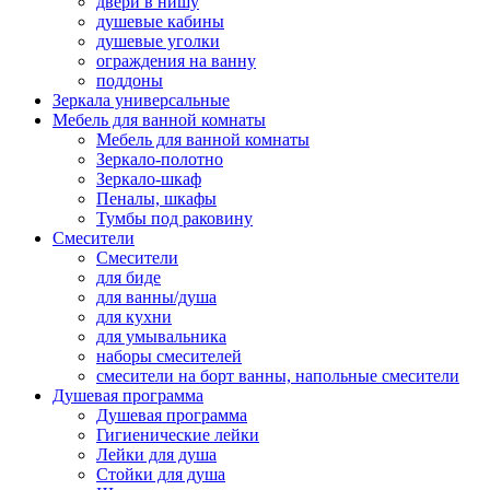
двери в нишу
душевые кабины
душевые уголки
ограждения на ванну
поддоны
Зеркала универсальные
Мебель для ванной комнаты
Мебель для ванной комнаты
Зеркало-полотно
Зеркало-шкаф
Пеналы, шкафы
Тумбы под раковину
Смесители
Смесители
для биде
для ванны/душа
для кухни
для умывальника
наборы смесителей
смесители на борт ванны, напольные смесители
Душевая программа
Душевая программа
Гигиенические лейки
Лейки для душа
Стойки для душа