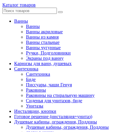
Каталог товаров
Ванны
Ванны
Ванны акриловые
Ванны из камня
Ванны стальные
Ванны чугунные
Ручки, Подголовники
Экраны под ванну
Карнизы для ванн, душевых
Сантехника
Сантехника
Биде
Писсуары, чаши Генуя
Раковины
Раковины на стиральную машину
Сиденья для унитазов, биде
Унитазы
Инсталяции, кнопки
Готовое решение (инсталяция+унитаз)
Душевые кабины, ограждения, Поддоны
Душевые кабины, ограждения, Поддоны