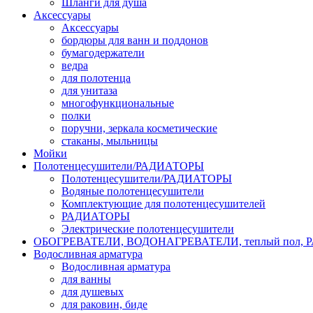
Шланги для душа
Аксессуары
Аксессуары
бордюры для ванн и поддонов
бумагодержатели
ведра
для полотенца
для унитаза
многофункциональные
полки
поручни, зеркала косметические
стаканы, мыльницы
Мойки
Полотенцесушители/РАДИАТОРЫ
Полотенцесушители/РАДИАТОРЫ
Водяные полотенцесушители
Комплектующие для полотенцесушителей
РАДИАТОРЫ
Электрические полотенцесушители
ОБОГРЕВАТЕЛИ, ВОДОНАГРЕВАТЕЛИ, теплый пол,
Водосливная арматура
Водосливная арматура
для ванны
для душевых
для раковин, биде