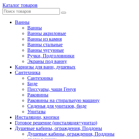
Каталог товаров
Ванны
Ванны
Ванны акриловые
Ванны из камня
Ванны стальные
Ванны чугунные
Ручки, Подголовники
Экраны под ванну
Карнизы для ванн, душевых
Сантехника
Сантехника
Биде
Писсуары, чаши Генуя
Раковины
Раковины на стиральную машину
Сиденья для унитазов, биде
Унитазы
Инсталяции, кнопки
Готовое решение (инсталяция+унитаз)
Душевые кабины, ограждения, Поддоны
Душевые кабины, ограждения, Поддоны