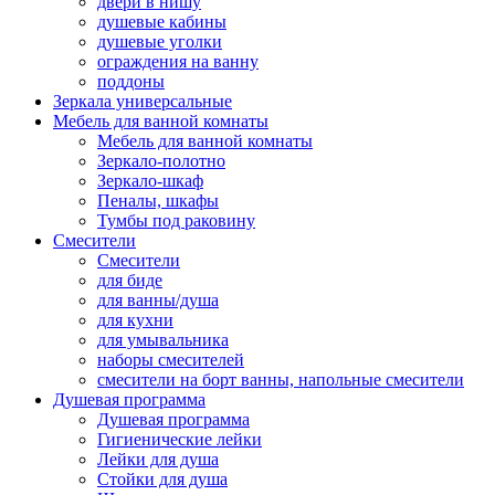
двери в нишу
душевые кабины
душевые уголки
ограждения на ванну
поддоны
Зеркала универсальные
Мебель для ванной комнаты
Мебель для ванной комнаты
Зеркало-полотно
Зеркало-шкаф
Пеналы, шкафы
Тумбы под раковину
Смесители
Смесители
для биде
для ванны/душа
для кухни
для умывальника
наборы смесителей
смесители на борт ванны, напольные смесители
Душевая программа
Душевая программа
Гигиенические лейки
Лейки для душа
Стойки для душа