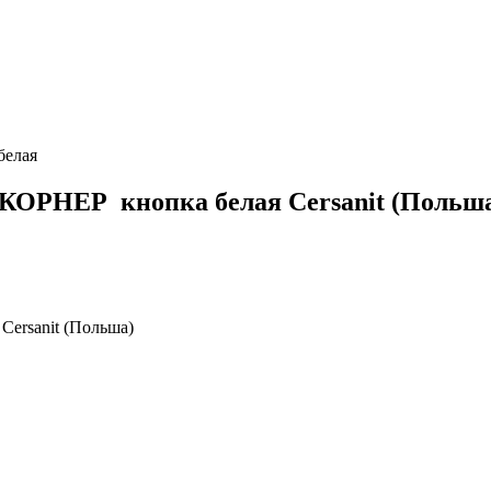
елая
РНЕР кнопка белая Cersanit (Польш
rsanit (Польша)