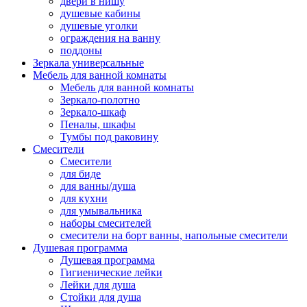
двери в нишу
душевые кабины
душевые уголки
ограждения на ванну
поддоны
Зеркала универсальные
Мебель для ванной комнаты
Мебель для ванной комнаты
Зеркало-полотно
Зеркало-шкаф
Пеналы, шкафы
Тумбы под раковину
Смесители
Смесители
для биде
для ванны/душа
для кухни
для умывальника
наборы смесителей
смесители на борт ванны, напольные смесители
Душевая программа
Душевая программа
Гигиенические лейки
Лейки для душа
Стойки для душа