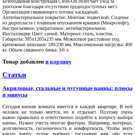
Безободковая конструкция Clean-On облегчает уход за
унитазом благодаря отсутствию труднодоступных мест.
Организация смывающего потока: каскадный.
Антибактериальное покрытие. Монтаж: подвесной. Сиденье
из дюропласта с плавным опусканием крышки (Микролифт),
быстросъемное, ультратонкое, антибактериальное.
Инсталляция: Цвет: синий. Материал: сталь, пластик.
Габариты: 395x1205x235 мм. Межосевое расстояние под
крепежные шпильки: 180/230 мм. Максимальная нагрузка: 400
кг. Объем смывного бачка: 3/6 л.
Товар добавлен
в корзину
Статьи
Акриловые, стальные и чугунные ванны: плюсы
и минусы
Сегодня ванная комната имеется в каждой квартире. В ней
человек не только моется, но и отдыхает. Поэтому очень
важно правильно и ответственно подойти к вопросу выбора
ванны. Нужно учесть многие факторы. Например, материал,
долговечность, гигиеничность и комфортность. Чтобы знать
какую ванну лучше выбрать, расскажем вам обо всех