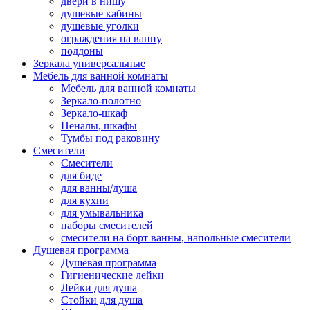
двери в нишу
душевые кабины
душевые уголки
ограждения на ванну
поддоны
Зеркала универсальные
Мебель для ванной комнаты
Мебель для ванной комнаты
Зеркало-полотно
Зеркало-шкаф
Пеналы, шкафы
Тумбы под раковину
Смесители
Смесители
для биде
для ванны/душа
для кухни
для умывальника
наборы смесителей
смесители на борт ванны, напольные смесители
Душевая программа
Душевая программа
Гигиенические лейки
Лейки для душа
Стойки для душа