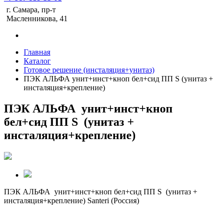
г. Самара, пр-т
Масленникова, 41
Главная
Каталог
Готовое решение (инсталяция+унитаз)
ПЭК АЛЬФА унит+инст+кноп бел+сид ПП S (унитаз +
инсталяция+крепление)
ПЭК АЛЬФА унит+инст+кноп
бел+сид ПП S (унитаз +
инсталяция+крепление)
ПЭК АЛЬФА унит+инст+кноп бел+сид ПП S (унитаз +
инсталяция+крепление) Santeri (Россия)