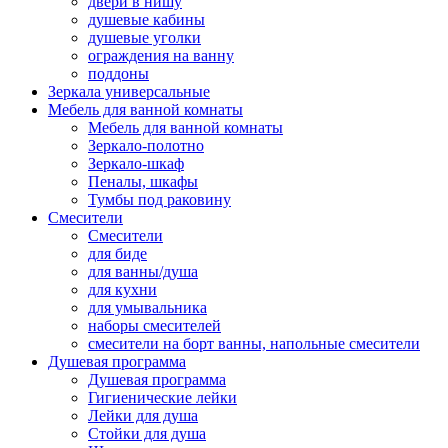
двери в нишу
душевые кабины
душевые уголки
ограждения на ванну
поддоны
Зеркала универсальные
Мебель для ванной комнаты
Мебель для ванной комнаты
Зеркало-полотно
Зеркало-шкаф
Пеналы, шкафы
Тумбы под раковину
Смесители
Смесители
для биде
для ванны/душа
для кухни
для умывальника
наборы смесителей
смесители на борт ванны, напольные смесители
Душевая программа
Душевая программа
Гигиенические лейки
Лейки для душа
Стойки для душа