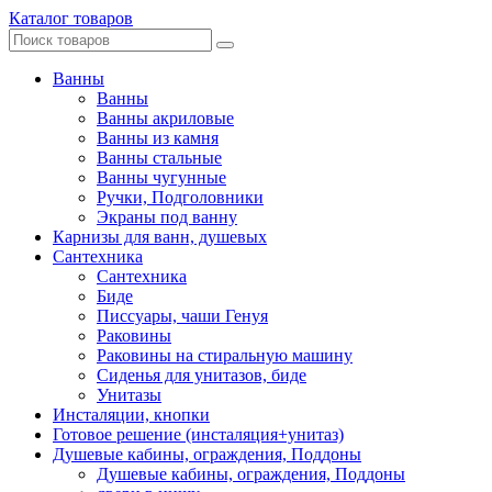
Каталог товаров
Ванны
Ванны
Ванны акриловые
Ванны из камня
Ванны стальные
Ванны чугунные
Ручки, Подголовники
Экраны под ванну
Карнизы для ванн, душевых
Сантехника
Сантехника
Биде
Писсуары, чаши Генуя
Раковины
Раковины на стиральную машину
Сиденья для унитазов, биде
Унитазы
Инсталяции, кнопки
Готовое решение (инсталяция+унитаз)
Душевые кабины, ограждения, Поддоны
Душевые кабины, ограждения, Поддоны