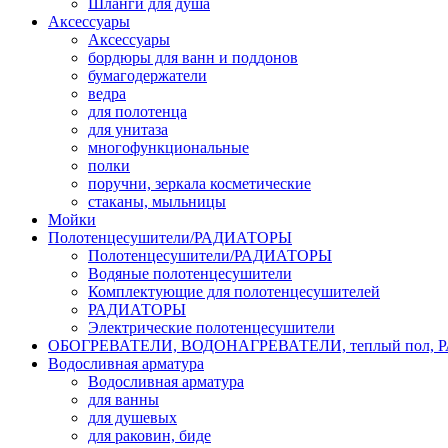
Шланги для душа
Аксессуары
Аксессуары
бордюры для ванн и поддонов
бумагодержатели
ведра
для полотенца
для унитаза
многофункциональные
полки
поручни, зеркала косметические
стаканы, мыльницы
Мойки
Полотенцесушители/РАДИАТОРЫ
Полотенцесушители/РАДИАТОРЫ
Водяные полотенцесушители
Комплектующие для полотенцесушителей
РАДИАТОРЫ
Электрические полотенцесушители
ОБОГРЕВАТЕЛИ, ВОДОНАГРЕВАТЕЛИ, теплый пол,
Водосливная арматура
Водосливная арматура
для ванны
для душевых
для раковин, биде