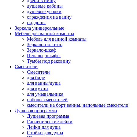
двери в нишу
душевые кабины
душевые уголки
ограждения на ванну
поддоны
Зеркала универсальные
Мебель для ванной комнаты
Мебель для ванной комнаты
Зеркало-полотно
Зеркало-шкаф
Пеналы, шкафы
Тумбы под раковину
Смесители
Смесители
для биде
для ванны/душа
для кухни
для умывальника
наборы смесителей
смесители на борт ванны, напольные смесители
Душевая программа
Душевая программа
Гигиенические лейки
Лейки для душа
Стойки для душа