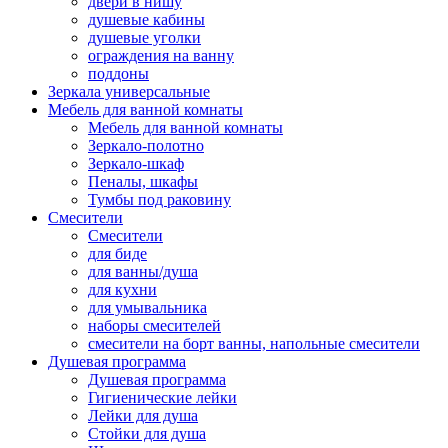
двери в нишу
душевые кабины
душевые уголки
ограждения на ванну
поддоны
Зеркала универсальные
Мебель для ванной комнаты
Мебель для ванной комнаты
Зеркало-полотно
Зеркало-шкаф
Пеналы, шкафы
Тумбы под раковину
Смесители
Смесители
для биде
для ванны/душа
для кухни
для умывальника
наборы смесителей
смесители на борт ванны, напольные смесители
Душевая программа
Душевая программа
Гигиенические лейки
Лейки для душа
Стойки для душа