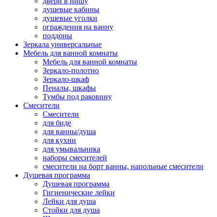
двери в нишу
душевые кабины
душевые уголки
ограждения на ванну
поддоны
Зеркала универсальные
Мебель для ванной комнаты
Мебель для ванной комнаты
Зеркало-полотно
Зеркало-шкаф
Пеналы, шкафы
Тумбы под раковину
Смесители
Смесители
для биде
для ванны/душа
для кухни
для умывальника
наборы смесителей
смесители на борт ванны, напольные смесители
Душевая программа
Душевая программа
Гигиенические лейки
Лейки для душа
Стойки для душа