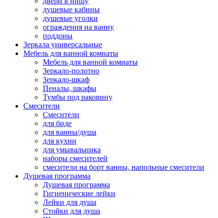
двери в нишу
душевые кабины
душевые уголки
ограждения на ванну
поддоны
Зеркала универсальные
Мебель для ванной комнаты
Мебель для ванной комнаты
Зеркало-полотно
Зеркало-шкаф
Пеналы, шкафы
Тумбы под раковину
Смесители
Смесители
для биде
для ванны/душа
для кухни
для умывальника
наборы смесителей
смесители на борт ванны, напольные смесители
Душевая программа
Душевая программа
Гигиенические лейки
Лейки для душа
Стойки для душа