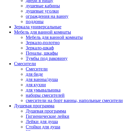
двери в нишу
душевые кабины
душевые уголки
ограждения на ванну
поддоны
Зеркала универсальные
Мебель для ванной комнаты
Мебель для ванной комнаты
Зеркало-полотно
Зеркало-шкаф
Пеналы, шкафы
Тумбы под раковину
Смесители
Смесители
для биде
для ванны/душа
для кухни
для умывальника
наборы смесителей
смесители на борт ванны, напольные смесители
Душевая программа
Душевая программа
Гигиенические лейки
Лейки для душа
Стойки для душа