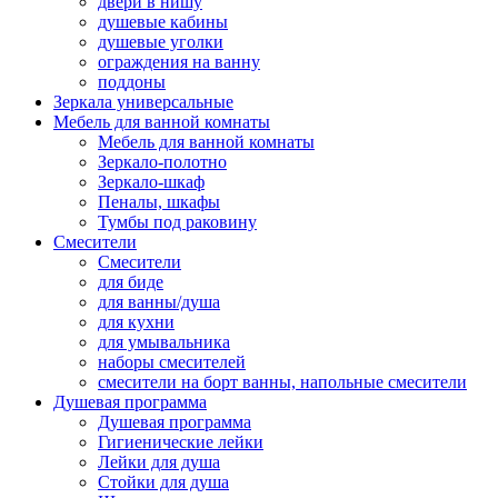
двери в нишу
душевые кабины
душевые уголки
ограждения на ванну
поддоны
Зеркала универсальные
Мебель для ванной комнаты
Мебель для ванной комнаты
Зеркало-полотно
Зеркало-шкаф
Пеналы, шкафы
Тумбы под раковину
Смесители
Смесители
для биде
для ванны/душа
для кухни
для умывальника
наборы смесителей
смесители на борт ванны, напольные смесители
Душевая программа
Душевая программа
Гигиенические лейки
Лейки для душа
Стойки для душа