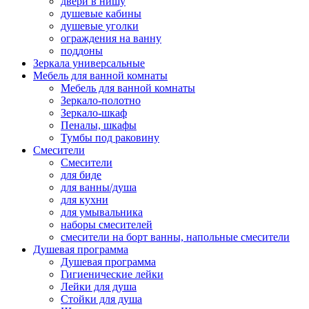
двери в нишу
душевые кабины
душевые уголки
ограждения на ванну
поддоны
Зеркала универсальные
Мебель для ванной комнаты
Мебель для ванной комнаты
Зеркало-полотно
Зеркало-шкаф
Пеналы, шкафы
Тумбы под раковину
Смесители
Смесители
для биде
для ванны/душа
для кухни
для умывальника
наборы смесителей
смесители на борт ванны, напольные смесители
Душевая программа
Душевая программа
Гигиенические лейки
Лейки для душа
Стойки для душа