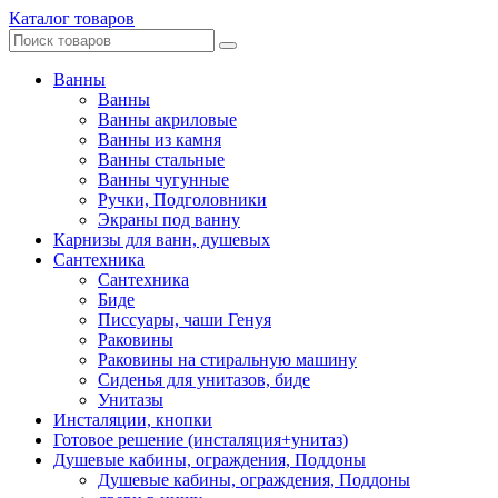
Каталог товаров
Ванны
Ванны
Ванны акриловые
Ванны из камня
Ванны стальные
Ванны чугунные
Ручки, Подголовники
Экраны под ванну
Карнизы для ванн, душевых
Сантехника
Сантехника
Биде
Писсуары, чаши Генуя
Раковины
Раковины на стиральную машину
Сиденья для унитазов, биде
Унитазы
Инсталяции, кнопки
Готовое решение (инсталяция+унитаз)
Душевые кабины, ограждения, Поддоны
Душевые кабины, ограждения, Поддоны