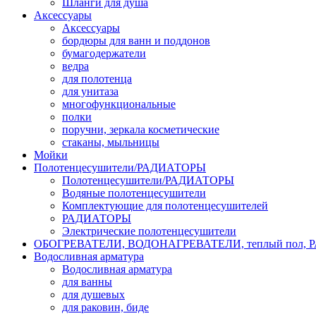
Шланги для душа
Аксессуары
Аксессуары
бордюры для ванн и поддонов
бумагодержатели
ведра
для полотенца
для унитаза
многофункциональные
полки
поручни, зеркала косметические
стаканы, мыльницы
Мойки
Полотенцесушители/РАДИАТОРЫ
Полотенцесушители/РАДИАТОРЫ
Водяные полотенцесушители
Комплектующие для полотенцесушителей
РАДИАТОРЫ
Электрические полотенцесушители
ОБОГРЕВАТЕЛИ, ВОДОНАГРЕВАТЕЛИ, теплый пол,
Водосливная арматура
Водосливная арматура
для ванны
для душевых
для раковин, биде