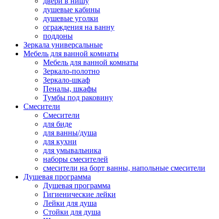
двери в нишу
душевые кабины
душевые уголки
ограждения на ванну
поддоны
Зеркала универсальные
Мебель для ванной комнаты
Мебель для ванной комнаты
Зеркало-полотно
Зеркало-шкаф
Пеналы, шкафы
Тумбы под раковину
Смесители
Смесители
для биде
для ванны/душа
для кухни
для умывальника
наборы смесителей
смесители на борт ванны, напольные смесители
Душевая программа
Душевая программа
Гигиенические лейки
Лейки для душа
Стойки для душа