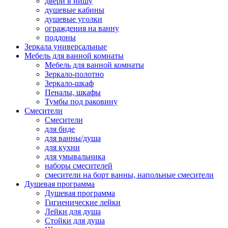
двери в нишу
душевые кабины
душевые уголки
ограждения на ванну
поддоны
Зеркала универсальные
Мебель для ванной комнаты
Мебель для ванной комнаты
Зеркало-полотно
Зеркало-шкаф
Пеналы, шкафы
Тумбы под раковину
Смесители
Смесители
для биде
для ванны/душа
для кухни
для умывальника
наборы смесителей
смесители на борт ванны, напольные смесители
Душевая программа
Душевая программа
Гигиенические лейки
Лейки для душа
Стойки для душа