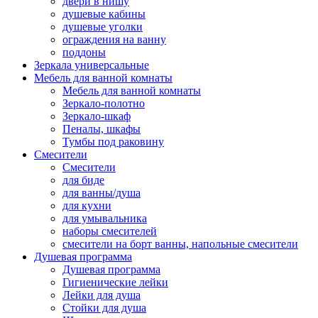
двери в нишу
душевые кабины
душевые уголки
ограждения на ванну
поддоны
Зеркала универсальные
Мебель для ванной комнаты
Мебель для ванной комнаты
Зеркало-полотно
Зеркало-шкаф
Пеналы, шкафы
Тумбы под раковину
Смесители
Смесители
для биде
для ванны/душа
для кухни
для умывальника
наборы смесителей
смесители на борт ванны, напольные смесители
Душевая программа
Душевая программа
Гигиенические лейки
Лейки для душа
Стойки для душа