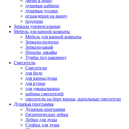
двери в нишу
душевые кабины
душевые уголки
ограждения на ванну
поддоны
Зеркала универсальные
Мебель для ванной комнаты
Мебель для ванной комнаты
Зеркало-полотно
Зеркало-шкаф
Пеналы, шкафы
Тумбы под раковину
Смесители
Смесители
для биде
для ванны/душа
для кухни
для умывальника
наборы смесителей
смесители на борт ванны, напольные смесители
Душевая программа
Душевая программа
Гигиенические лейки
Лейки для душа
Стойки для душа