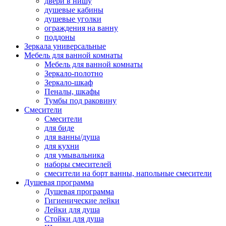
двери в нишу
душевые кабины
душевые уголки
ограждения на ванну
поддоны
Зеркала универсальные
Мебель для ванной комнаты
Мебель для ванной комнаты
Зеркало-полотно
Зеркало-шкаф
Пеналы, шкафы
Тумбы под раковину
Смесители
Смесители
для биде
для ванны/душа
для кухни
для умывальника
наборы смесителей
смесители на борт ванны, напольные смесители
Душевая программа
Душевая программа
Гигиенические лейки
Лейки для душа
Стойки для душа