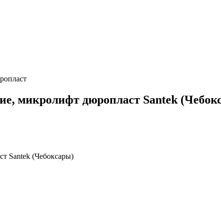
юропласт
ние, микролифт дюропласт Santek (Чебок
т Santek (Чебоксары)