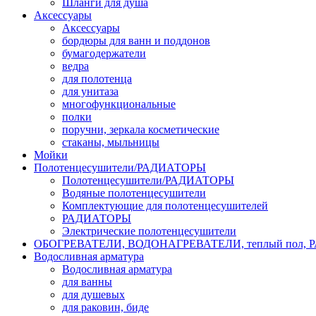
Шланги для душа
Аксессуары
Аксессуары
бордюры для ванн и поддонов
бумагодержатели
ведра
для полотенца
для унитаза
многофункциональные
полки
поручни, зеркала косметические
стаканы, мыльницы
Мойки
Полотенцесушители/РАДИАТОРЫ
Полотенцесушители/РАДИАТОРЫ
Водяные полотенцесушители
Комплектующие для полотенцесушителей
РАДИАТОРЫ
Электрические полотенцесушители
ОБОГРЕВАТЕЛИ, ВОДОНАГРЕВАТЕЛИ, теплый пол,
Водосливная арматура
Водосливная арматура
для ванны
для душевых
для раковин, биде