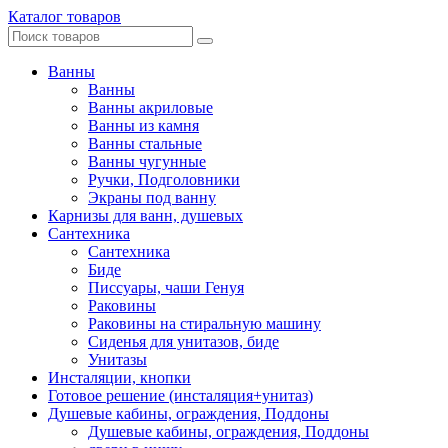
Каталог товаров
Ванны
Ванны
Ванны акриловые
Ванны из камня
Ванны стальные
Ванны чугунные
Ручки, Подголовники
Экраны под ванну
Карнизы для ванн, душевых
Сантехника
Сантехника
Биде
Писсуары, чаши Генуя
Раковины
Раковины на стиральную машину
Сиденья для унитазов, биде
Унитазы
Инсталяции, кнопки
Готовое решение (инсталяция+унитаз)
Душевые кабины, ограждения, Поддоны
Душевые кабины, ограждения, Поддоны