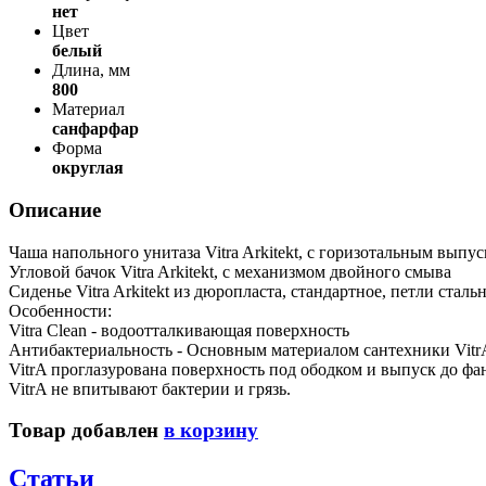
нет
Цвет
белый
Длина, мм
800
Материал
санфарфар
Форма
округлая
Описание
Чаша напольного унитаза Vitra Arkitekt, с горизотальным выпу
Угловой бачок Vitra Arkitekt, с механизмом двойного смыва
Сиденье Vitra Arkitekt из дюропласта, стандартное, петли сталь
Особенности:
Vitra Clean - водоотталкивающая поверхность
Антибактериальность - Основным материалом сантехники VitrA
VitrA проглазурована поверхность под ободком и выпуск до фа
VitrA не впитывают бактерии и грязь.
Товар добавлен
в корзину
Статьи