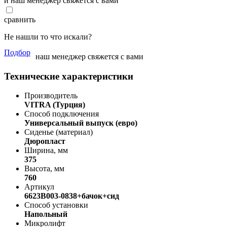
и наш менеджер свяжется с вами
сравнить
Не нашли то что искали?
Подбор
наш менеджер свяжется с вами
Технические характеристики
Производитель
VITRA (Турция)
Способ подключения
Универсальный выпуск (евро)
Сиденье (материал)
Дюропласт
Ширина, мм
375
Высота, мм
760
Артикул
6623В003-0838+бачок+сид
Способ установки
Напольный
Микролифт