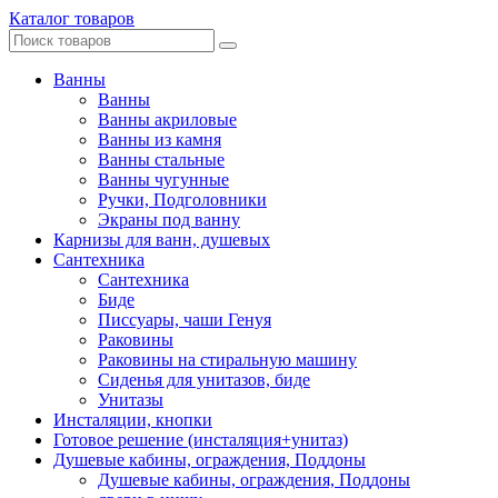
Каталог товаров
Ванны
Ванны
Ванны акриловые
Ванны из камня
Ванны стальные
Ванны чугунные
Ручки, Подголовники
Экраны под ванну
Карнизы для ванн, душевых
Сантехника
Сантехника
Биде
Писсуары, чаши Генуя
Раковины
Раковины на стиральную машину
Сиденья для унитазов, биде
Унитазы
Инсталяции, кнопки
Готовое решение (инсталяция+унитаз)
Душевые кабины, ограждения, Поддоны
Душевые кабины, ограждения, Поддоны