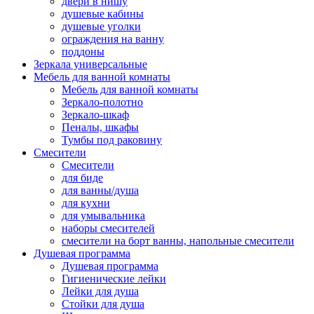
двери в нишу
душевые кабины
душевые уголки
ограждения на ванну
поддоны
Зеркала универсальные
Мебель для ванной комнаты
Мебель для ванной комнаты
Зеркало-полотно
Зеркало-шкаф
Пеналы, шкафы
Тумбы под раковину
Смесители
Смесители
для биде
для ванны/душа
для кухни
для умывальника
наборы смесителей
смесители на борт ванны, напольные смесители
Душевая программа
Душевая программа
Гигиенические лейки
Лейки для душа
Стойки для душа