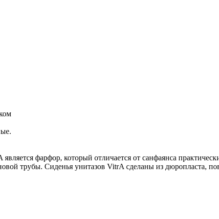
ском
ные.
 является фарфор, который отличается от санфаянса практическ
новой трубы. Сиденья унитазов VitrA сделаны из дюропласта, по