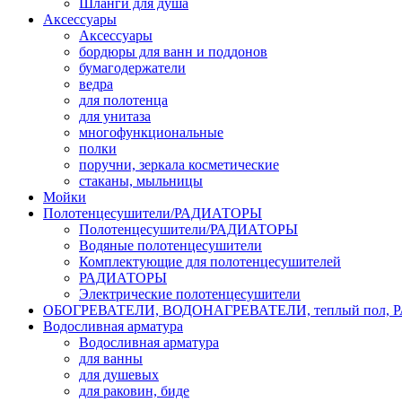
Шланги для душа
Аксессуары
Аксессуары
бордюры для ванн и поддонов
бумагодержатели
ведра
для полотенца
для унитаза
многофункциональные
полки
поручни, зеркала косметические
стаканы, мыльницы
Мойки
Полотенцесушители/РАДИАТОРЫ
Полотенцесушители/РАДИАТОРЫ
Водяные полотенцесушители
Комплектующие для полотенцесушителей
РАДИАТОРЫ
Электрические полотенцесушители
ОБОГРЕВАТЕЛИ, ВОДОНАГРЕВАТЕЛИ, теплый пол,
Водосливная арматура
Водосливная арматура
для ванны
для душевых
для раковин, биде