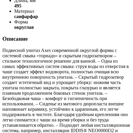
Длина, мм
495
Материал
санфарфар
Форма
округлая
Описание
Подвесной унитаз Axes современной округлой формы с
системой смыва «торнадо» и скрытым гидрозатвором –
стильное технологичное решение для ванной. – Одна из
самых эффективных систем смыва: струя воды из отверстия в
чаше создает эффект водоворота, полностью очищая всю
внутреннюю поверхность унитаза. – Скрытый гидрозатвор
создает эстетичный вид и упрощает уборку: нижняя часть
унитаза полностью закрыта, покрыта глазурью и является
плавным продолжением боковых стенок унитаза. –
Безободковая чаша – комфорт и гигиеничность при
использовании. – Сиденье из матового дюропласта внешне
напоминает керамику, устойчиво к царапинам, его легче
поддерживать в чистоте. Благодаря удобным креплениям оно
легко снимается с чаши на время уборки и без труда
устанавливается обратно. – Подходит любая инсталляционная
система, например, инсталляции IDDIS® NEO0000I32 и