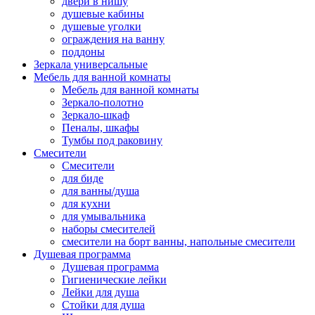
двери в нишу
душевые кабины
душевые уголки
ограждения на ванну
поддоны
Зеркала универсальные
Мебель для ванной комнаты
Мебель для ванной комнаты
Зеркало-полотно
Зеркало-шкаф
Пеналы, шкафы
Тумбы под раковину
Смесители
Смесители
для биде
для ванны/душа
для кухни
для умывальника
наборы смесителей
смесители на борт ванны, напольные смесители
Душевая программа
Душевая программа
Гигиенические лейки
Лейки для душа
Стойки для душа