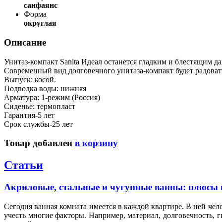
санфаянс
Форма
округлая
Описание
Унитаз-компакт Sanita Идеал останется гладким и блестящим д
Современный вид долговечного унитаза-компакт будет радова
Выпуск: косой.
Подводка воды: нижняя
Арматура: 1-режим (Россия)
Сиденье: термопласт
Гарантия-5 лет
Срок службы-25 лет
Товар добавлен
в корзину
Статьи
Акриловые, стальные и чугунные ванны: плюсы 
Сегодня ванная комната имеется в каждой квартире. В ней чел
учесть многие факторы. Например, материал, долговечность, 