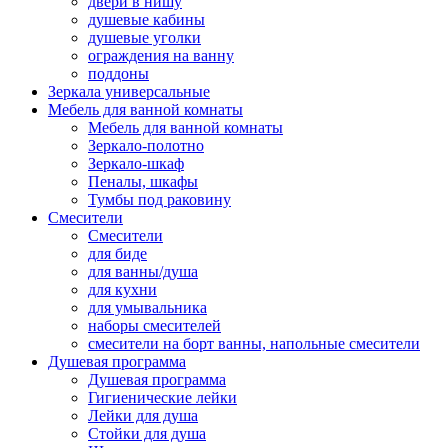
двери в нишу
душевые кабины
душевые уголки
ограждения на ванну
поддоны
Зеркала универсальные
Мебель для ванной комнаты
Мебель для ванной комнаты
Зеркало-полотно
Зеркало-шкаф
Пеналы, шкафы
Тумбы под раковину
Смесители
Смесители
для биде
для ванны/душа
для кухни
для умывальника
наборы смесителей
смесители на борт ванны, напольные смесители
Душевая программа
Душевая программа
Гигиенические лейки
Лейки для душа
Стойки для душа