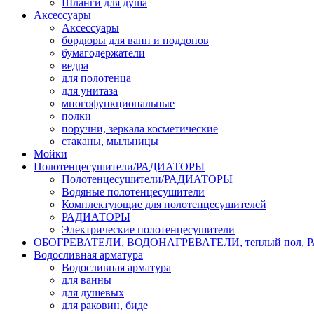
Шланги для душа
Аксессуары
Аксессуары
бордюры для ванн и поддонов
бумагодержатели
ведра
для полотенца
для унитаза
многофункциональные
полки
поручни, зеркала косметические
стаканы, мыльницы
Мойки
Полотенцесушители/РАДИАТОРЫ
Полотенцесушители/РАДИАТОРЫ
Водяные полотенцесушители
Комплектующие для полотенцесушителей
РАДИАТОРЫ
Электрические полотенцесушители
ОБОГРЕВАТЕЛИ, ВОДОНАГРЕВАТЕЛИ, теплый пол,
Водосливная арматура
Водосливная арматура
для ванны
для душевых
для раковин, биде