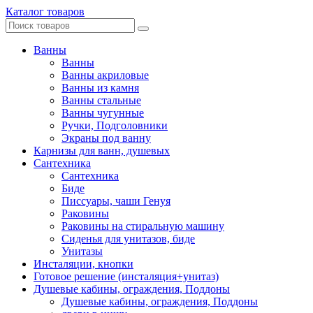
Каталог товаров
Ванны
Ванны
Ванны акриловые
Ванны из камня
Ванны стальные
Ванны чугунные
Ручки, Подголовники
Экраны под ванну
Карнизы для ванн, душевых
Сантехника
Сантехника
Биде
Писсуары, чаши Генуя
Раковины
Раковины на стиральную машину
Сиденья для унитазов, биде
Унитазы
Инсталяции, кнопки
Готовое решение (инсталяция+унитаз)
Душевые кабины, ограждения, Поддоны
Душевые кабины, ограждения, Поддоны