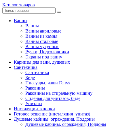
Каталог товаров
Ванны
Ванны
Ванны акриловые
Ванны из камня
Ванны стальные
Ванны чугунные
Ручки, Подголовники
Экраны под ванну
Карнизы для ванн, душевых
Сантехника
Сантехника
Биде
Писсуары, чаши Генуя
Раковины
Раковины на стиральную машину
Сиденья для унитазов, биде
Унитазы
Инсталяции, кнопки
Готовое решение (инсталяция+унитаз)
Душевые кабины, ограждения, Поддоны
Душевые кабины, ограждения, Поддоны