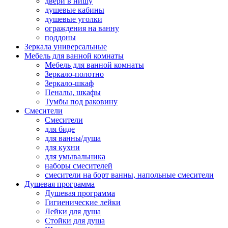
двери в нишу
душевые кабины
душевые уголки
ограждения на ванну
поддоны
Зеркала универсальные
Мебель для ванной комнаты
Мебель для ванной комнаты
Зеркало-полотно
Зеркало-шкаф
Пеналы, шкафы
Тумбы под раковину
Смесители
Смесители
для биде
для ванны/душа
для кухни
для умывальника
наборы смесителей
смесители на борт ванны, напольные смесители
Душевая программа
Душевая программа
Гигиенические лейки
Лейки для душа
Стойки для душа