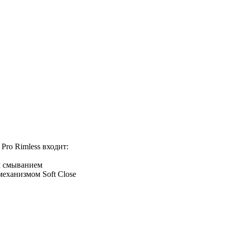
Pro Rimless входит:
им смыванием
механизмом Soft Close