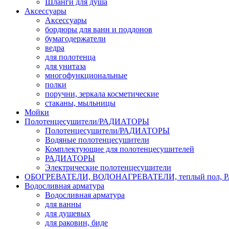
Шланги для душа
Аксессуары
Аксессуары
бордюры для ванн и поддонов
бумагодержатели
ведра
для полотенца
для унитаза
многофункциональные
полки
поручни, зеркала косметические
стаканы, мыльницы
Мойки
Полотенцесушители/РАДИАТОРЫ
Полотенцесушители/РАДИАТОРЫ
Водяные полотенцесушители
Комплектующие для полотенцесушителей
РАДИАТОРЫ
Электрические полотенцесушители
ОБОГРЕВАТЕЛИ, ВОДОНАГРЕВАТЕЛИ, теплый пол,
Водосливная арматура
Водосливная арматура
для ванны
для душевых
для раковин, биде