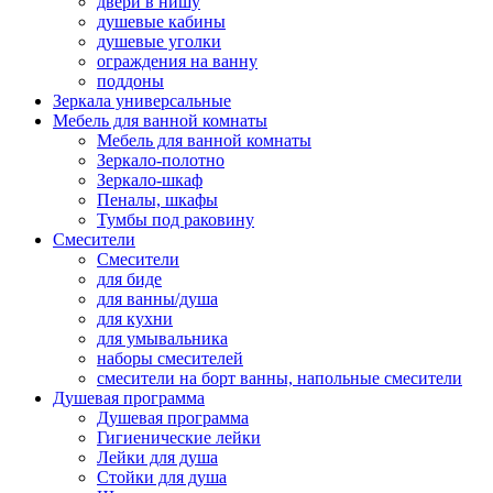
двери в нишу
душевые кабины
душевые уголки
ограждения на ванну
поддоны
Зеркала универсальные
Мебель для ванной комнаты
Мебель для ванной комнаты
Зеркало-полотно
Зеркало-шкаф
Пеналы, шкафы
Тумбы под раковину
Смесители
Смесители
для биде
для ванны/душа
для кухни
для умывальника
наборы смесителей
смесители на борт ванны, напольные смесители
Душевая программа
Душевая программа
Гигиенические лейки
Лейки для душа
Стойки для душа