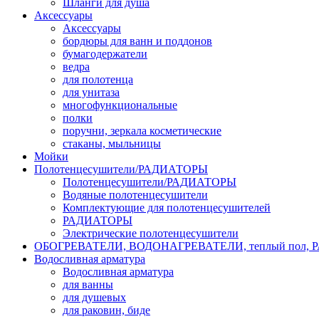
Шланги для душа
Аксессуары
Аксессуары
бордюры для ванн и поддонов
бумагодержатели
ведра
для полотенца
для унитаза
многофункциональные
полки
поручни, зеркала косметические
стаканы, мыльницы
Мойки
Полотенцесушители/РАДИАТОРЫ
Полотенцесушители/РАДИАТОРЫ
Водяные полотенцесушители
Комплектующие для полотенцесушителей
РАДИАТОРЫ
Электрические полотенцесушители
ОБОГРЕВАТЕЛИ, ВОДОНАГРЕВАТЕЛИ, теплый пол,
Водосливная арматура
Водосливная арматура
для ванны
для душевых
для раковин, биде