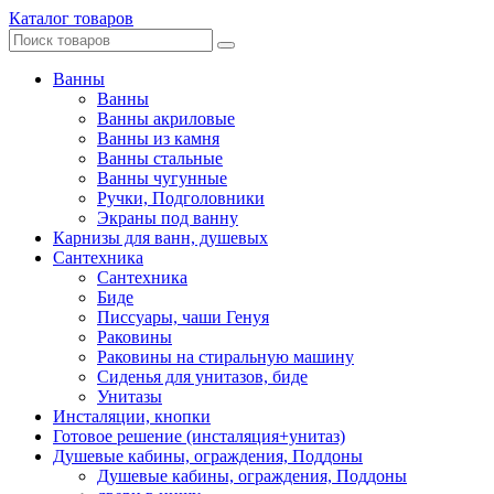
Каталог товаров
Ванны
Ванны
Ванны акриловые
Ванны из камня
Ванны стальные
Ванны чугунные
Ручки, Подголовники
Экраны под ванну
Карнизы для ванн, душевых
Сантехника
Сантехника
Биде
Писсуары, чаши Генуя
Раковины
Раковины на стиральную машину
Сиденья для унитазов, биде
Унитазы
Инсталяции, кнопки
Готовое решение (инсталяция+унитаз)
Душевые кабины, ограждения, Поддоны
Душевые кабины, ограждения, Поддоны