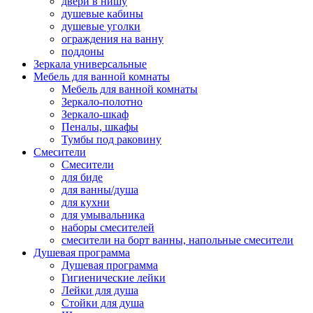
двери в нишу
душевые кабины
душевые уголки
ограждения на ванну
поддоны
Зеркала универсальные
Мебель для ванной комнаты
Мебель для ванной комнаты
Зеркало-полотно
Зеркало-шкаф
Пеналы, шкафы
Тумбы под раковину
Смесители
Смесители
для биде
для ванны/душа
для кухни
для умывальника
наборы смесителей
смесители на борт ванны, напольные смесители
Душевая программа
Душевая программа
Гигиенические лейки
Лейки для душа
Стойки для душа