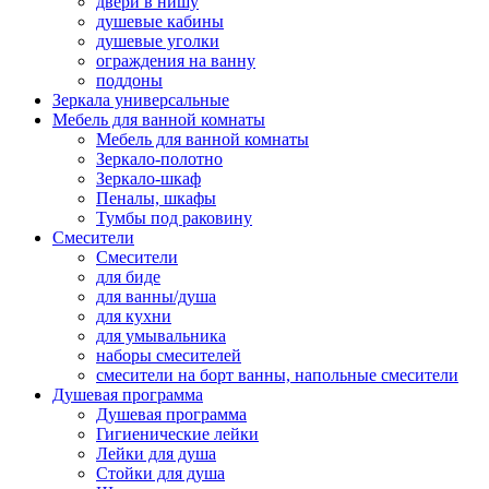
двери в нишу
душевые кабины
душевые уголки
ограждения на ванну
поддоны
Зеркала универсальные
Мебель для ванной комнаты
Мебель для ванной комнаты
Зеркало-полотно
Зеркало-шкаф
Пеналы, шкафы
Тумбы под раковину
Смесители
Смесители
для биде
для ванны/душа
для кухни
для умывальника
наборы смесителей
смесители на борт ванны, напольные смесители
Душевая программа
Душевая программа
Гигиенические лейки
Лейки для душа
Стойки для душа