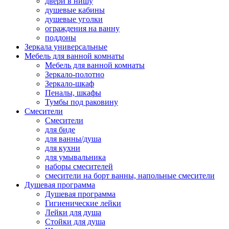
двери в нишу
душевые кабины
душевые уголки
ограждения на ванну
поддоны
Зеркала универсальные
Мебель для ванной комнаты
Мебель для ванной комнаты
Зеркало-полотно
Зеркало-шкаф
Пеналы, шкафы
Тумбы под раковину
Смесители
Смесители
для биде
для ванны/душа
для кухни
для умывальника
наборы смесителей
смесители на борт ванны, напольные смесители
Душевая программа
Душевая программа
Гигиенические лейки
Лейки для душа
Стойки для душа