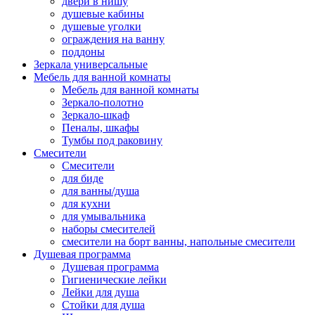
двери в нишу
душевые кабины
душевые уголки
ограждения на ванну
поддоны
Зеркала универсальные
Мебель для ванной комнаты
Мебель для ванной комнаты
Зеркало-полотно
Зеркало-шкаф
Пеналы, шкафы
Тумбы под раковину
Смесители
Смесители
для биде
для ванны/душа
для кухни
для умывальника
наборы смесителей
смесители на борт ванны, напольные смесители
Душевая программа
Душевая программа
Гигиенические лейки
Лейки для душа
Стойки для душа