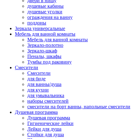
двери в нишу
душевые кабины
душевые уголки
ограждения на ванну
поддоны
Зеркала универсальные
Мебель для ванной комнаты
Мебель для ванной комнаты
Зеркало-полотно
Зеркало-шкаф
Пеналы, шкафы
Тумбы под раковину
Смесители
Смесители
для биде
для ванны/душа
для кухни
для умывальника
наборы смесителей
смесители на борт ванны, напольные смесители
Душевая программа
Душевая программа
Гигиенические лейки
Лейки для душа
Стойки для душа