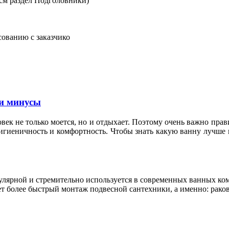
см раздел Подголовники)
сованию с заказчико
и минусы
овек не только моется, но и отдыхает. Поэтому очень важно пр
гигиеничность и комфортность. Чтобы знать какую ванну лучше 
пулярной и стремительно используется в современных ванных к
т более быстрый монтаж подвесной сантехники, а именно: раков