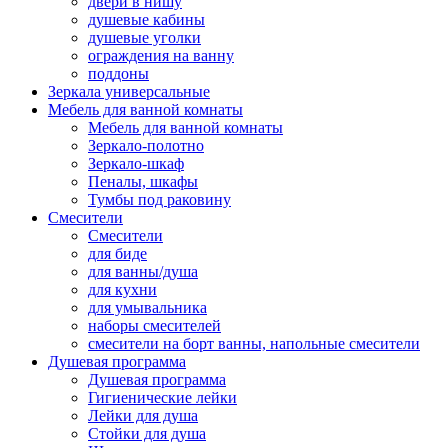
двери в нишу
душевые кабины
душевые уголки
ограждения на ванну
поддоны
Зеркала универсальные
Мебель для ванной комнаты
Мебель для ванной комнаты
Зеркало-полотно
Зеркало-шкаф
Пеналы, шкафы
Тумбы под раковину
Смесители
Смесители
для биде
для ванны/душа
для кухни
для умывальника
наборы смесителей
смесители на борт ванны, напольные смесители
Душевая программа
Душевая программа
Гигиенические лейки
Лейки для душа
Стойки для душа