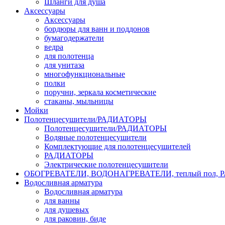
Шланги для душа
Аксессуары
Аксессуары
бордюры для ванн и поддонов
бумагодержатели
ведра
для полотенца
для унитаза
многофункциональные
полки
поручни, зеркала косметические
стаканы, мыльницы
Мойки
Полотенцесушители/РАДИАТОРЫ
Полотенцесушители/РАДИАТОРЫ
Водяные полотенцесушители
Комплектующие для полотенцесушителей
РАДИАТОРЫ
Электрические полотенцесушители
ОБОГРЕВАТЕЛИ, ВОДОНАГРЕВАТЕЛИ, теплый пол,
Водосливная арматура
Водосливная арматура
для ванны
для душевых
для раковин, биде