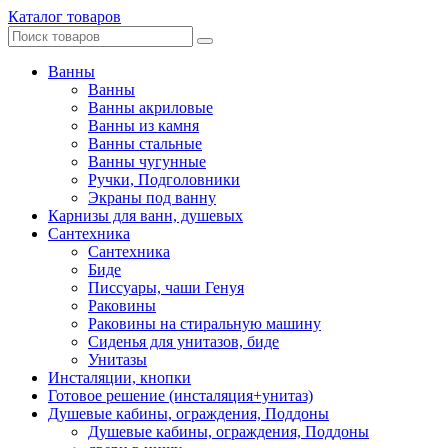
Каталог товаров
Ванны
Ванны
Ванны акриловые
Ванны из камня
Ванны стальные
Ванны чугунные
Ручки, Подголовники
Экраны под ванну
Карнизы для ванн, душевых
Сантехника
Сантехника
Биде
Писсуары, чаши Генуя
Раковины
Раковины на стиральную машину
Сиденья для унитазов, биде
Унитазы
Инсталяции, кнопки
Готовое решение (инсталяция+унитаз)
Душевые кабины, ограждения, Поддоны
Душевые кабины, ограждения, Поддоны