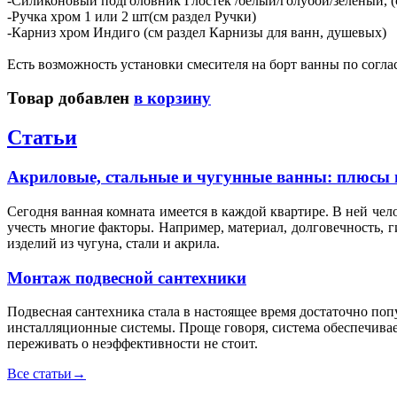
-Силиконовый подголовник Глостек /белый/голубой/зеленый, (
-Ручка хром 1 или 2 шт(см раздел Ручки)
-Карниз хром Индиго (см раздел Карнизы для ванн, душевых)
Есть возможность установки смесителя на борт ванны по согла
Товар добавлен
в корзину
Статьи
Акриловые, стальные и чугунные ванны: плюсы 
Сегодня ванная комната имеется в каждой квартире. В ней чел
учесть многие факторы. Например, материал, долговечность, 
изделий из чугуна, стали и акрила.
Монтаж подвесной сантехники
Подвесная сантехника стала в настоящее время достаточно по
инсталляционные системы. Проще говоря, система обеспечивае
переживать о неэффективности не стоит.
Все статьи
→