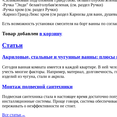
-Силиконовый подголовник Гранд-Люкс белый/голубой/зеленый
-Ручка "Энди" белая/голубая/зеленая, (см. раздел Ручки)
-Ручка хром (см. раздел Ручки)
-Карниз Гранд-Люкс хром (см раздел Карнизы для ванн, душев
Есть возможность установки смесителя на борт ванны по согла
Товар добавлен
в корзину
Статьи
Акриловые, стальные и чугунные ванны: плюсы 
Сегодня ванная комната имеется в каждой квартире. В ней чел
учесть многие факторы. Например, материал, долговечность, 
изделий из чугуна, стали и акрила.
Монтаж подвесной сантехники
Подвесная сантехника стала в настоящее время достаточно по
инсталляционные системы. Проще говоря, система обеспечивае
переживать о неэффективности не стоит.
Все статьи
→