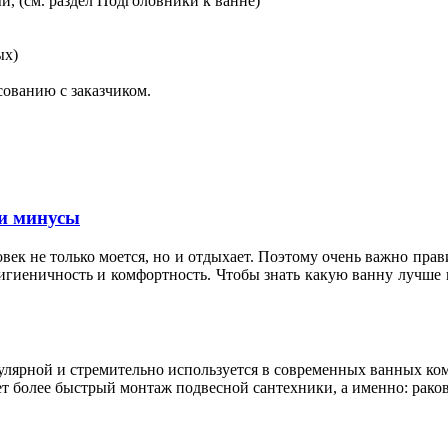
, (см. раздел Подголовники к ванне)
ых)
сованию с заказчиком.
и минусы
овек не только моется, но и отдыхает. Поэтому очень важно пр
гигиеничность и комфортность. Чтобы знать какую ванну лучше 
пулярной и стремительно используется в современных ванных к
т более быстрый монтаж подвесной сантехники, а именно: раков