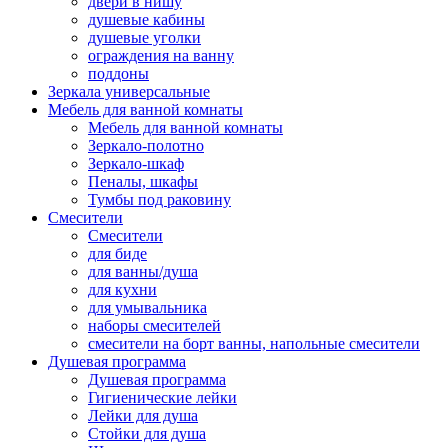
двери в нишу
душевые кабины
душевые уголки
ограждения на ванну
поддоны
Зеркала универсальные
Мебель для ванной комнаты
Мебель для ванной комнаты
Зеркало-полотно
Зеркало-шкаф
Пеналы, шкафы
Тумбы под раковину
Смесители
Смесители
для биде
для ванны/душа
для кухни
для умывальника
наборы смесителей
смесители на борт ванны, напольные смесители
Душевая программа
Душевая программа
Гигиенические лейки
Лейки для душа
Стойки для душа