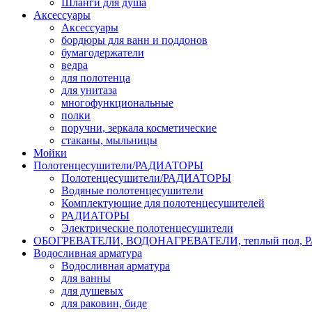
Шланги для душа
Аксессуары
Аксессуары
бордюры для ванн и поддонов
бумагодержатели
ведра
для полотенца
для унитаза
многофункциональные
полки
поручни, зеркала косметические
стаканы, мыльницы
Мойки
Полотенцесушители/РАДИАТОРЫ
Полотенцесушители/РАДИАТОРЫ
Водяные полотенцесушители
Комплектующие для полотенцесушителей
РАДИАТОРЫ
Электрические полотенцесушители
ОБОГРЕВАТЕЛИ, ВОДОНАГРЕВАТЕЛИ, теплый пол,
Водосливная арматура
Водосливная арматура
для ванны
для душевых
для раковин, биде