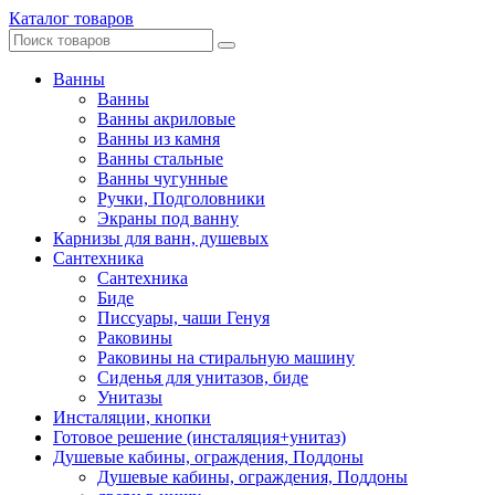
Каталог товаров
Ванны
Ванны
Ванны акриловые
Ванны из камня
Ванны стальные
Ванны чугунные
Ручки, Подголовники
Экраны под ванну
Карнизы для ванн, душевых
Сантехника
Сантехника
Биде
Писсуары, чаши Генуя
Раковины
Раковины на стиральную машину
Сиденья для унитазов, биде
Унитазы
Инсталяции, кнопки
Готовое решение (инсталяция+унитаз)
Душевые кабины, ограждения, Поддоны
Душевые кабины, ограждения, Поддоны