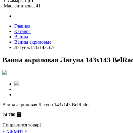
г. Самара, пр-т
Масленникова, 41
Главная
Каталог
Ванны
Ванны акриловые
Лагуна,143х143, б/э
Ванна акриловая Лагуна 143х143 BelRa
Ванна акриловая Лагуна 143х143 BelRado
24 700
⃏
Понравился товар?
НАЖМИТЕ