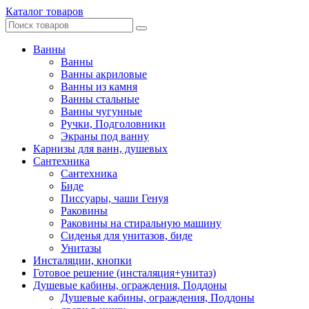
Каталог товаров
Ванны
Ванны
Ванны акриловые
Ванны из камня
Ванны стальные
Ванны чугунные
Ручки, Подголовники
Экраны под ванну
Карнизы для ванн, душевых
Сантехника
Сантехника
Биде
Писсуары, чаши Генуя
Раковины
Раковины на стиральную машину
Сиденья для унитазов, биде
Унитазы
Инсталяции, кнопки
Готовое решение (инсталяция+унитаз)
Душевые кабины, ограждения, Поддоны
Душевые кабины, ограждения, Поддоны