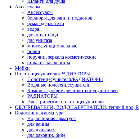
Шланги для душа
Аксессуары
Аксессуары
бордюры для ванн и поддонов
бумагодержатели
ведра
для полотенца
для унитаза
многофункциональные
полки
поручни, зеркала косметические
стаканы, мыльницы
Мойки
Полотенцесушители/РАДИАТОРЫ
Полотенцесушители/РАДИАТОРЫ
Водяные полотенцесушители
Комплектующие для полотенцесушителей
РАДИАТОРЫ
Электрические полотенцесушители
ОБОГРЕВАТЕЛИ, ВОДОНАГРЕВАТЕЛИ, теплый пол,
Водосливная арматура
Водосливная арматура
для ванны
для душевых
для раковин, биде