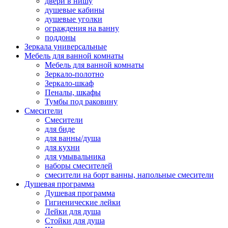
двери в нишу
душевые кабины
душевые уголки
ограждения на ванну
поддоны
Зеркала универсальные
Мебель для ванной комнаты
Мебель для ванной комнаты
Зеркало-полотно
Зеркало-шкаф
Пеналы, шкафы
Тумбы под раковину
Смесители
Смесители
для биде
для ванны/душа
для кухни
для умывальника
наборы смесителей
смесители на борт ванны, напольные смесители
Душевая программа
Душевая программа
Гигиенические лейки
Лейки для душа
Стойки для душа