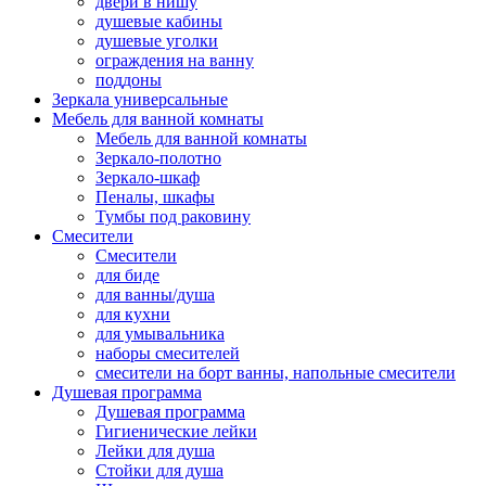
двери в нишу
душевые кабины
душевые уголки
ограждения на ванну
поддоны
Зеркала универсальные
Мебель для ванной комнаты
Мебель для ванной комнаты
Зеркало-полотно
Зеркало-шкаф
Пеналы, шкафы
Тумбы под раковину
Смесители
Смесители
для биде
для ванны/душа
для кухни
для умывальника
наборы смесителей
смесители на борт ванны, напольные смесители
Душевая программа
Душевая программа
Гигиенические лейки
Лейки для душа
Стойки для душа