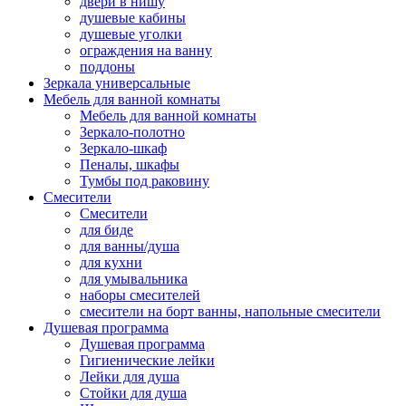
двери в нишу
душевые кабины
душевые уголки
ограждения на ванну
поддоны
Зеркала универсальные
Мебель для ванной комнаты
Мебель для ванной комнаты
Зеркало-полотно
Зеркало-шкаф
Пеналы, шкафы
Тумбы под раковину
Смесители
Смесители
для биде
для ванны/душа
для кухни
для умывальника
наборы смесителей
смесители на борт ванны, напольные смесители
Душевая программа
Душевая программа
Гигиенические лейки
Лейки для душа
Стойки для душа