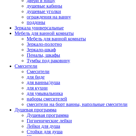
двери в нишу
душевые кабины
душевые уголки
ограждения на ванну
поддоны
Зеркала универсальные
Мебель для ванной комнаты
Мебель для ванной комнаты
Зеркало-полотно
Зеркало-шкаф
Пеналы, шкафы
Тумбы под раковину
Смесители
Смесители
для биде
для ванны/душа
для кухни
для умывальника
наборы смесителей
смесители на борт ванны, напольные смесители
Душевая программа
Душевая программа
Гигиенические лейки
Лейки для душа
Стойки для душа