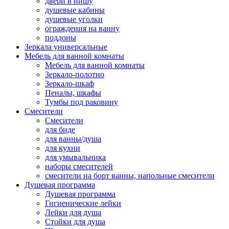
двери в нишу
душевые кабины
душевые уголки
ограждения на ванну
поддоны
Зеркала универсальные
Мебель для ванной комнаты
Мебель для ванной комнаты
Зеркало-полотно
Зеркало-шкаф
Пеналы, шкафы
Тумбы под раковину
Смесители
Смесители
для биде
для ванны/душа
для кухни
для умывальника
наборы смесителей
смесители на борт ванны, напольные смесители
Душевая программа
Душевая программа
Гигиенические лейки
Лейки для душа
Стойки для душа