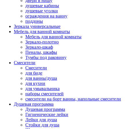
двери в нишу
душевые кабины
душевые уголки
ограждения на ванну
поддоны
Зеркала универсальные
Мебель для ванной комнаты
Мебель для ванной комнаты
Зеркало-полотно
Зеркало-шкаф
Пеналы, шкафы
Тумбы под раковину
Смесители
Смесители
для биде
для ванны/душа
для кухни
для умывальника
наборы смесителей
смесители на борт ванны, напольные смесители
Душевая программа
Душевая программа
Гигиенические лейки
Лейки для душа
Стойки для душа