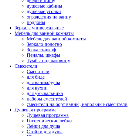
двери в нишу
душевые кабины
душевые уголки
ограждения на ванну
поддоны
Зеркала универсальные
Мебель для ванной комнаты
Мебель для ванной комнаты
Зеркало-полотно
Зеркало-шкаф
Пеналы, шкафы
Тумбы под раковину
Смесители
Смесители
для биде
для ванны/душа
для кухни
для умывальника
наборы смесителей
смесители на борт ванны, напольные смесители
Душевая программа
Душевая программа
Гигиенические лейки
Лейки для душа
Стойки для душа