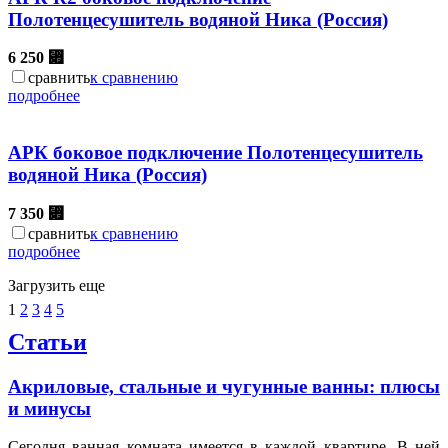
Полотенцесушитель водяной Ника (Россия)
6 250
⃏
сравнить
к сравнению
подробнее
АРК боковое подключение Полотенцесушитель
водяной Ника (Россия)
7 350
⃏
сравнить
к сравнению
подробнее
Загрузить еще
1
2
3
4
5
Статьи
Акриловые, стальные и чугунные ванны: плюсы
и минусы
Сегодня ванная комната имеется в каждой квартире. В ней