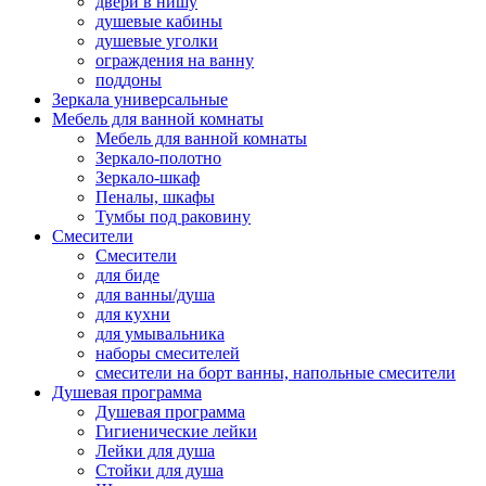
двери в нишу
душевые кабины
душевые уголки
ограждения на ванну
поддоны
Зеркала универсальные
Мебель для ванной комнаты
Мебель для ванной комнаты
Зеркало-полотно
Зеркало-шкаф
Пеналы, шкафы
Тумбы под раковину
Смесители
Смесители
для биде
для ванны/душа
для кухни
для умывальника
наборы смесителей
смесители на борт ванны, напольные смесители
Душевая программа
Душевая программа
Гигиенические лейки
Лейки для душа
Стойки для душа