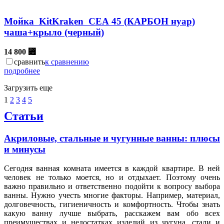
Мойка KitKraken СЕА 45 (КАРБОН нуар)
чаша+крыло (черный)
14 800
⃏
сравнить
к сравнению
подробнее
Загрузить еще
1
2
3
4
5
Статьи
Акриловые, стальные и чугунные ванны: плюсы
и минусы
Сегодня ванная комната имеется в каждой квартире. В ней
человек не только моется, но и отдыхает. Поэтому очень
важно правильно и ответственно подойти к вопросу выбора
ванны. Нужно учесть многие факторы. Например, материал,
долговечность, гигиеничность и комфортность. Чтобы знать
какую ванну лучше выбрать, расскажем вам обо всех
преимуществах и недостатках изделий из чугуна, стали и