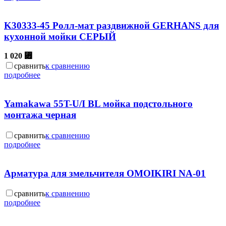
K30333-45 Ролл-мат раздвижной GERHANS для
кухонной мойки CЕРЫЙ
1 020
⃏
сравнить
к сравнению
подробнее
Yamakawa 55T-U/I BL мойка подстольного
монтажа черная
сравнить
к сравнению
подробнее
Арматура для змельчителя OMOIKIRI NA-01
сравнить
к сравнению
подробнее