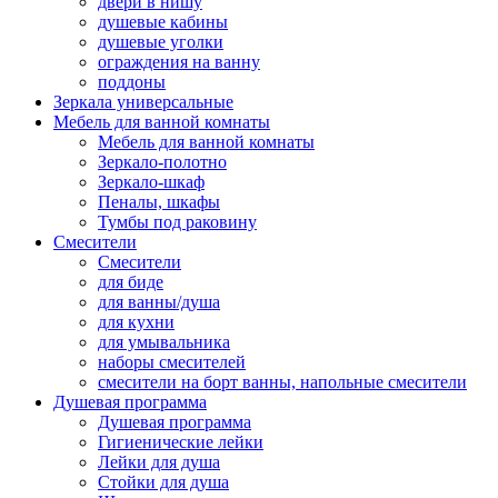
двери в нишу
душевые кабины
душевые уголки
ограждения на ванну
поддоны
Зеркала универсальные
Мебель для ванной комнаты
Мебель для ванной комнаты
Зеркало-полотно
Зеркало-шкаф
Пеналы, шкафы
Тумбы под раковину
Смесители
Смесители
для биде
для ванны/душа
для кухни
для умывальника
наборы смесителей
смесители на борт ванны, напольные смесители
Душевая программа
Душевая программа
Гигиенические лейки
Лейки для душа
Стойки для душа