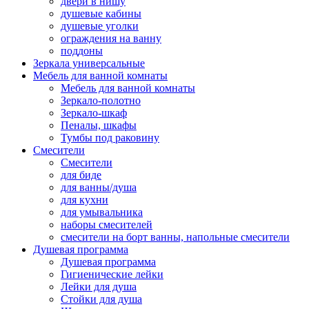
двери в нишу
душевые кабины
душевые уголки
ограждения на ванну
поддоны
Зеркала универсальные
Мебель для ванной комнаты
Мебель для ванной комнаты
Зеркало-полотно
Зеркало-шкаф
Пеналы, шкафы
Тумбы под раковину
Смесители
Смесители
для биде
для ванны/душа
для кухни
для умывальника
наборы смесителей
смесители на борт ванны, напольные смесители
Душевая программа
Душевая программа
Гигиенические лейки
Лейки для душа
Стойки для душа