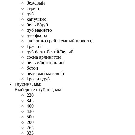
бежевый
серый
дуб
капучино
белый/дуб
дуб макиато
дуб фьорд
авеллино грей, темный шоколад
Графит
дуб балтийский/белый
сосна арлингтон
белый/бетон пайн
бетон
бежевый матовый
Графит/дуб
Глубина, мм:
Выберите глубина, мм
220
345
400
430
500
200
265
333