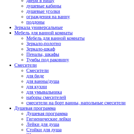
двери в нишу
душевые кабины
душевые уголки
ограждения на ванну
поддоны
Зеркала универсальные
Мебель для ванной комнаты
Мебель для ванной комнаты
Зеркало-полотно
Зеркало-шкаф
Пеналы, шкафы
Тумбы под раковину
Смесители
Смесители
для биде
для ванны/душа
для кухни
для умывальника
наборы смесителей
смесители на борт ванны, напольные смесители
Душевая программа
Душевая программа
Гигиенические лейки
Лейки для душа
Стойки для душа