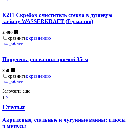
К211 Скребок очиститель стекла в душевую
кабину WASSERKRAFT (Германия)
2 400
⃏
сравнить
к сравнению
подробнее
Поручень для ванны прямой 35см
850
⃏
сравнить
к сравнению
подробнее
Загрузить еще
1
2
Статьи
Акриловые, стальные и чугунные ванны: плюсы
и минусы