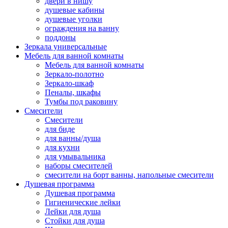
двери в нишу
душевые кабины
душевые уголки
ограждения на ванну
поддоны
Зеркала универсальные
Мебель для ванной комнаты
Мебель для ванной комнаты
Зеркало-полотно
Зеркало-шкаф
Пеналы, шкафы
Тумбы под раковину
Смесители
Смесители
для биде
для ванны/душа
для кухни
для умывальника
наборы смесителей
смесители на борт ванны, напольные смесители
Душевая программа
Душевая программа
Гигиенические лейки
Лейки для душа
Стойки для душа