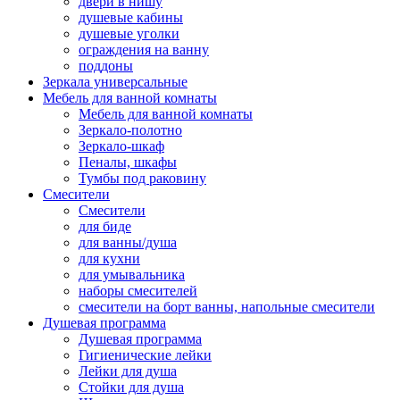
двери в нишу
душевые кабины
душевые уголки
ограждения на ванну
поддоны
Зеркала универсальные
Мебель для ванной комнаты
Мебель для ванной комнаты
Зеркало-полотно
Зеркало-шкаф
Пеналы, шкафы
Тумбы под раковину
Смесители
Смесители
для биде
для ванны/душа
для кухни
для умывальника
наборы смесителей
смесители на борт ванны, напольные смесители
Душевая программа
Душевая программа
Гигиенические лейки
Лейки для душа
Стойки для душа