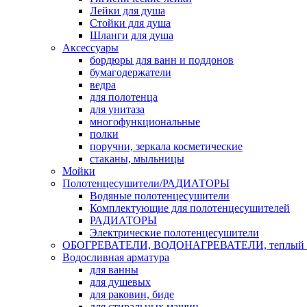
Лейки для душа
Стойки для душа
Шланги для душа
Аксессуары
бордюры для ванн и поддонов
бумагодержатели
ведра
для полотенца
для унитаза
многофункциональные
полки
поручни, зеркала косметические
стаканы, мыльницы
Мойки
Полотенцесушители/РАДИАТОРЫ
Водяные полотенцесушители
Комплектующие для полотенцесушителей
РАДИАТОРЫ
Электрические полотенцесушители
ОБОГРЕВАТЕЛИ, ВОДОНАГРЕВАТЕЛИ, теплый 
Водосливная арматура
для ванны
для душевых
для раковин, биде
для стиральных машин