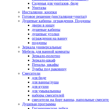
Сиденья для унитазов, биде
Унитазы
Инсталяции, кнопки
Готовое решение (инсталяция+унитаз)
Душевые кабины, ограждения, Поддоны
двери в нишу
душевые кабины
душевые уголки
ограждения на ванну
поддоны
Зеркала универсальные
Мебель для ванной комнаты
Зеркало-полотно
Зеркало-шкаф
Пеналы, шкафы
Тумбы под раковину
Смесители
для биде
для ванны/душа
для кухни
для умывальника
наборы смесителей
смесители на борт ванны, напольные смесите
Душевая программа
Гигиенические лейки