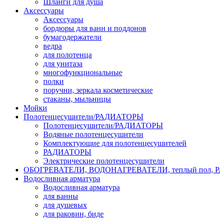
Шланги для душа
Аксессуары
Аксессуары
бордюры для ванн и поддонов
бумагодержатели
ведра
для полотенца
для унитаза
многофункциональные
полки
поручни, зеркала косметические
стаканы, мыльницы
Мойки
Полотенцесушители/РАДИАТОРЫ
Полотенцесушители/РАДИАТОРЫ
Водяные полотенцесушители
Комплектующие для полотенцесушителей
РАДИАТОРЫ
Электрические полотенцесушители
ОБОГРЕВАТЕЛИ, ВОДОНАГРЕВАТЕЛИ, теплый пол,
Водосливная арматура
Водосливная арматура
для ванны
для душевых
для раковин, биде