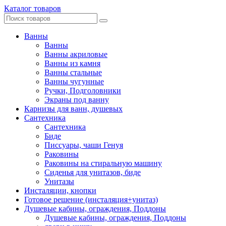
Каталог товаров
Ванны
Ванны
Ванны акриловые
Ванны из камня
Ванны стальные
Ванны чугунные
Ручки, Подголовники
Экраны под ванну
Карнизы для ванн, душевых
Сантехника
Сантехника
Биде
Писсуары, чаши Генуя
Раковины
Раковины на стиральную машину
Сиденья для унитазов, биде
Унитазы
Инсталяции, кнопки
Готовое решение (инсталяция+унитаз)
Душевые кабины, ограждения, Поддоны
Душевые кабины, ограждения, Поддоны