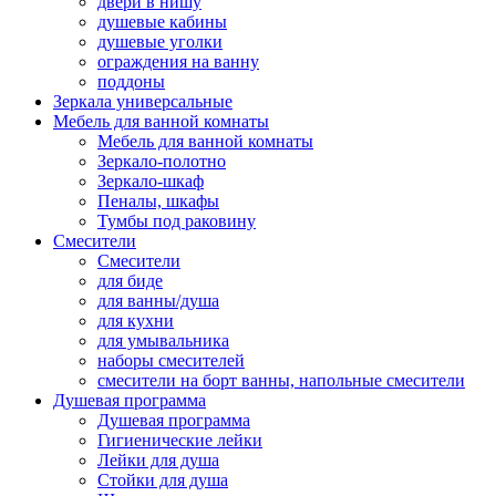
двери в нишу
душевые кабины
душевые уголки
ограждения на ванну
поддоны
Зеркала универсальные
Мебель для ванной комнаты
Мебель для ванной комнаты
Зеркало-полотно
Зеркало-шкаф
Пеналы, шкафы
Тумбы под раковину
Смесители
Смесители
для биде
для ванны/душа
для кухни
для умывальника
наборы смесителей
смесители на борт ванны, напольные смесители
Душевая программа
Душевая программа
Гигиенические лейки
Лейки для душа
Стойки для душа